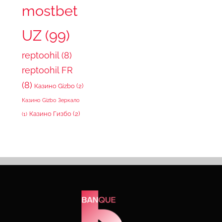
mostbet
UZ
(99)
reptoohil
(8)
reptoohil FR
(8)
Казино Gizbo
(2)
Казино Gizbo Зеркало
Казино Гизбо
(2)
(1)