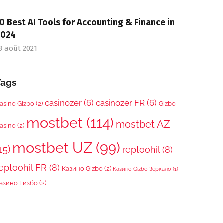
0 Best AI Tools for Accounting & Finance in
2024
3 août 2021
Tags
casinozer
(6)
casinozer FR
(6)
asino Gizbo
(2)
Gizbo
mostbet
(114)
mostbet AZ
asino
(2)
mostbet UZ
(99)
15)
reptoohil
(8)
eptoohil FR
(8)
Казино Gizbo
(2)
Казино Gizbo Зеркало
(1)
азино Гизбо
(2)