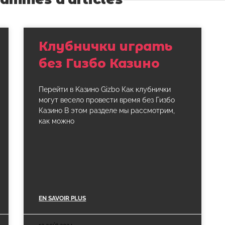
Клубнички играть
без Гизбо Казино
Перейти в Kaзино Gizbо Как клубнички
могут весело провести время без Гизбо
Казино В этом разделе мы рассмотрим,
как можно
EN SAVOIR PLUS